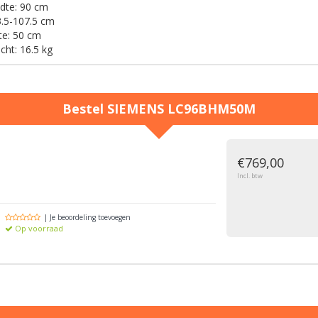
dte:
90 cm
.5-107.5 cm
te:
50 cm
cht:
16.5 kg
Bestel
SIEMENS
LC96BHM50M
g
€769,00
Incl. btw
| Je beoordeling toevoegen
Op voorraad