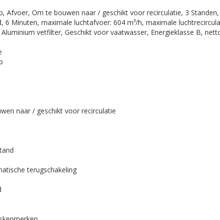
 Afvoer, Om te bouwen naar / geschikt voor recirculatie, 3 Standen,
d, 6 Minuten, maximale luchtafvoer: 604 m³/h, maximale luchtrecircula
 Aluminium vetfilter, Geschikt voor vaatwasser, Energieklasse B, net
e
p
en naar / geschikt voor recirculatie
stand
atische terugschakeling
d
skenmerken