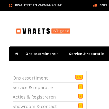
KWALITEIT EN VAKMANSCHAP
SNEL
Ons assortiment
Service & reparatie
Ons assortiment
274
Service & reparatie
1
Acties & Registreren
2
Showroom & contact
1