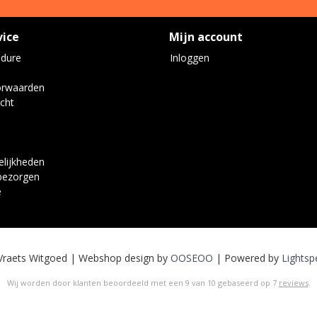
vice
Mijn account
edure
Inloggen
orwaarden
cht
lijkheden
bezorgen
e
Vraets Witgoed | Webshop design by
OOSEOO
| Powered by
Lightsp
Wij worden door klanten beoordeeld met een
9
van
10
gebaseerd op
7
reviews
.