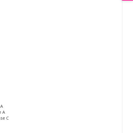
 A
e A
sse C