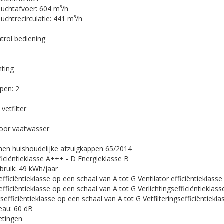
uchtafvoer:
604 m³/h
uchtrecirculatie:
441 m³/h
trol bediening
hting
pen:
2
vetfilter
voor vaatwasser
jnen huishoudelijke afzuigkappen 65/2014
ficiëntieklasse A+++ - D
Energieklasse B
bruik:
49 kWh/jaar
 efficiëntieklasse op een schaal van A tot G
Ventilator efficiëntieklasse
gefficiëntieklasse op een schaal van A tot G
Verlichtingsefficiëntieklass
ngsefficiëntieklasse op een schaal van A tot G
Vetfilteringsefficiëntiekla
eau:
60 dB
etingen