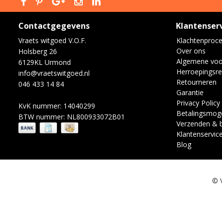
Contactgegevens
Klantenser
Vraets witgoed V.O.F.
Klachtenproc
Over ons
Holsberg 26
Algemene vo
6129KL Urmond
Herroepingsre
info@vraetswitgoed.nl
Retourneren
046 433 14 84
Garantie
Privacy Policy
KvK nummer: 14040299
Betalingsmoge
BTW nummer: NL800933072B01
Verzenden & 
Klantenservic
Blog
© 