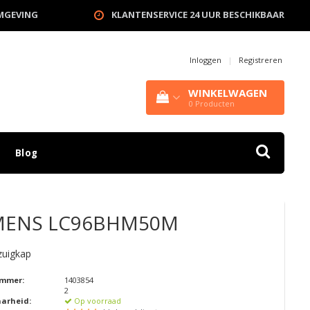
OMGEVING
KLANTENSERVICE 24 UUR BESCHIKBAAR
Inloggen
|
Registreren
WINKELWAGEN
0
Producten
Blog
MENS
LC96BHM50M
zuigkap
ummer:
1403854
2
aarheid:
Op voorraad