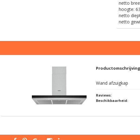
netto bree
hoogte:
63
netto diep
netto gewi
Productomschrijvin
Wand afzuigkap
Reviews:
Beschikbaarheid: