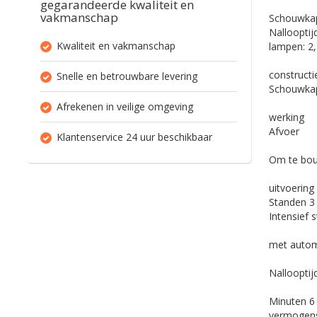
gegarandeerde kwaliteit en
vakmanschap
Schouwkap,
Nallooptij
Kwaliteit en vakmanschap
lampen: 2,
constructi
Snelle en betrouwbare levering
Schouwka
Afrekenen in veilige omgeving
werking
Afvoer
Klantenservice 24 uur beschikbaar
Om te bouw
uitvoering
Standen
3
Intensief 
met autom
Nallooptij
Minuten
6
vermogen