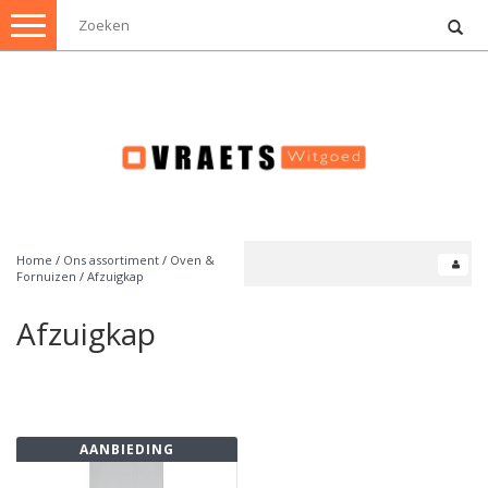
Toggle
navigation
Home
/
Ons assortiment
/
Oven &
Fornuizen
/
Afzuigkap
Afzuigkap
AANBIEDING