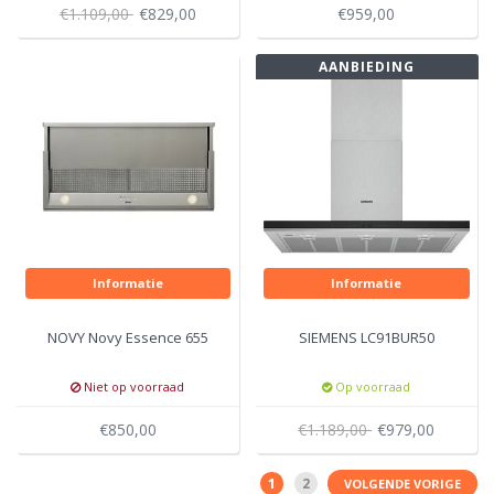
€1.109,00
€829,00
€959,00
AANBIEDING
Informatie
Informatie
NOVY Novy Essence 655
SIEMENS LC91BUR50
Niet op voorraad
Op voorraad
€850,00
€1.189,00
€979,00
1
2
VOLGENDE VORIGE