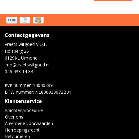
Contactgegevens
Vraets witgoed V.O.F.
Holsberg 26
6129KL Urmond
info@vraetswitgoed.nl
046 433 14 84
KvK nummer: 14040299
BTW nummer: NL800933072B01
Klantenservice
Klachtenprocedure
Over ons
Algemene voorwaarden
Herroepingsrecht
Retourneren