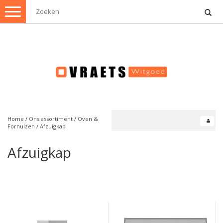
Toggle
navigation
Home
/
Ons assortiment
/
Oven &
Fornuizen
/
Afzuigkap
Afzuigkap