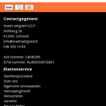
Contactgegevens
Vraets witgoed V.O.F.
Holsberg 26
6129KL Urmond
info@vraetswitgoed.nl
046 433 14 84
KvK nummer: 14040299
BTW nummer: NL800933072B01
Klantenservice
Klachtenprocedure
Over ons
Algemene voorwaarden
Herroepingsrecht
Retourneren
Garantie
Privacy Policy