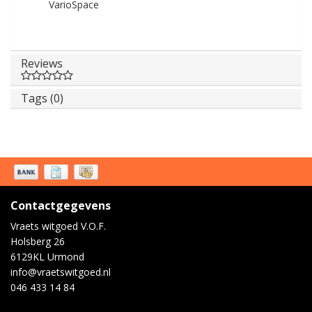
VarioSpace
Reviews
Tags (0)
Contactgegevens
Vraets witgoed V.O.F.
Holsberg 26
6129KL Urmond
info@vraetswitgoed.nl
046 433 14 84