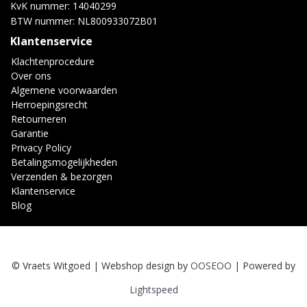
KvK nummer: 14040299
BTW nummer: NL800933072B01
Klantenservice
Klachtenprocedure
Over ons
Algemene voorwaarden
Herroepingsrecht
Retourneren
Garantie
Privacy Policy
Betalingsmogelijkheden
Verzenden & bezorgen
Klantenservice
Blog
© Vraets Witgoed | Webshop design by
OOSEOO
| Powered by
Lightspeed