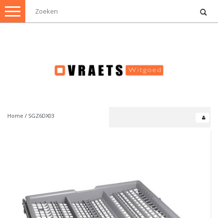
Toggle
navigation
Home
/
SGZ6DX03