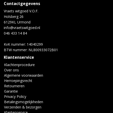
Contactgegevens
Vraets witgoed V.O.F.
Holsberg 26
6129KL Urmond
info@vraetswitgoed.nl
046 433 14 84
KvK nummer: 14040299
BTW nummer: NL800933072B01
Klantenservice
Klachtenprocedure
Over ons
Algemene voorwaarden
Herroepingsrecht
Retourneren
Garantie
Privacy Policy
Betalingsmogelijkheden
Verzenden & bezorgen
Klantenservice