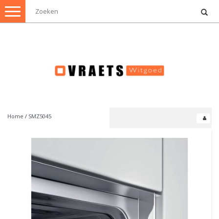
Toggle
navigation
Home
/
SMZ5045