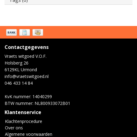
Tags (0)
Contactgegevens
Vraets witgoed V.O.F.
Holsberg 26
6129KL Urmond
info@vraetswitgoed.nl
046 433 14 84
KvK nummer: 14040299
BTW nummer: NL800933072B01
Klantenservice
Klachtenprocedure
Over ons
Algemene voorwaarden