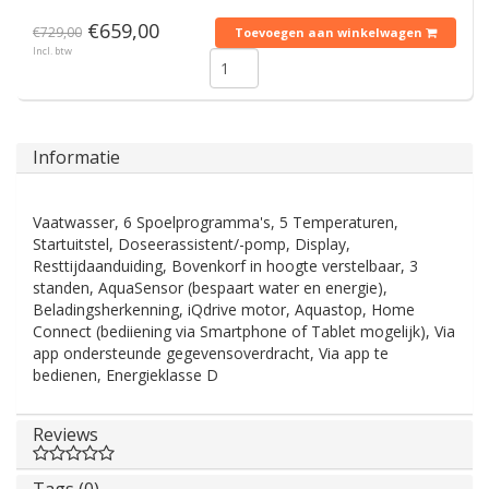
€659,00
€729,00
Toevoegen aan winkelwagen
Incl. btw
Informatie
Vaatwasser, 6 Spoelprogramma's, 5 Temperaturen,
Startuitstel, Doseerassistent/-pomp, Display,
Resttijdaanduiding, Bovenkorf in hoogte verstelbaar, 3
standen, AquaSensor (bespaart water en energie),
Beladingsherkenning, iQdrive motor, Aquastop, Home
Connect (bediiening via Smartphone of Tablet mogelijk), Via
app ondersteunde gegevensoverdracht, Via app te
bedienen, Energieklasse D
Reviews