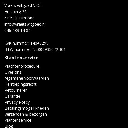
Vraets witgoed V.O.F.
Holsberg 26
6129KL Urmond
info@vraetswitgoed.nl
046 433 14 84
KvK nummer: 14040299
BTW nummer: NL800933072B01
Klantenservice
Klachtenprocedure
Over ons
Algemene voorwaarden
Herroepingsrecht
Retourneren
Garantie
Privacy Policy
Betalingsmogelijkheden
Verzenden & bezorgen
Klantenservice
Blog