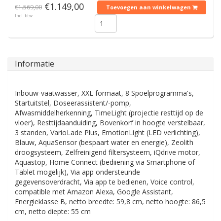
€1.149,00
€1.569,00
Toevoegen aan winkelwagen
Incl. btw
Informatie
Inbouw-vaatwasser, XXL formaat, 8 Spoelprogramma's,
Startuitstel, Doseerassistent/-pomp,
Afwasmiddelherkenning, TimeLight (projectie resttijd op de
vloer), Resttijdaanduiding, Bovenkorf in hoogte verstelbaar,
3 standen, VarioLade Plus, EmotionLight (LED verlichting),
Blauw, AquaSensor (bespaart water en energie), Zeolith
droogsysteem, Zelfreinigend filtersysteem, iQdrive motor,
Aquastop, Home Connect (bediiening via Smartphone of
Tablet mogelijk), Via app ondersteunde
gegevensoverdracht, Via app te bedienen, Voice control,
compatible met Amazon Alexa, Google Assistant,
Energieklasse B, netto breedte: 59,8 cm, netto hoogte: 86,5
cm, netto diepte: 55 cm