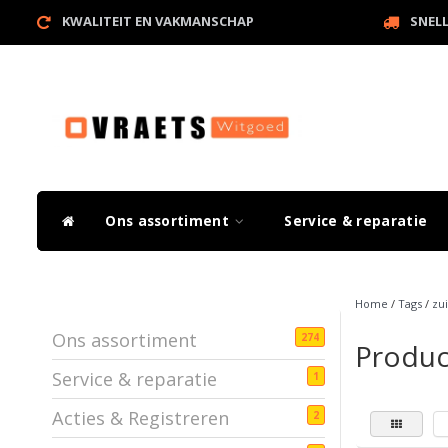
KWALITEIT EN VAKMANSCHAP
SNEL
Ons assortiment
Service & reparatie
Home
/
Tags
/
zui
Ons assortiment
274
Produc
Service & reparatie
1
Acties & Registreren
2