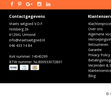
Contactgegevens
Klantenser
Vraets witgoed V.O.F.
Klachtenproc
Over ons
Holsberg 26
Algemene vo
6129KL Urmond
Herroepingsre
info@vraetswitgoed.nl
Retourneren
046 433 14 84
Garantie
Privacy Policy
KvK nummer: 14040299
Betalingsmoge
BTW nummer: NL800933072B01
Verzenden & 
Klantenservic
Blog
© 