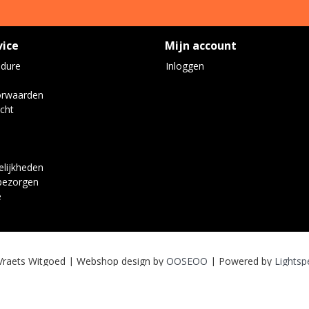
vice
Mijn account
edure
Inloggen
orwaarden
cht
lijkheden
bezorgen
e
Vraets Witgoed | Webshop design by
OOSEOO
| Powered by
Lightsp
Wij worden door klanten beoordeeld met een
9
van
10
gebaseerd op
7
reviews
.