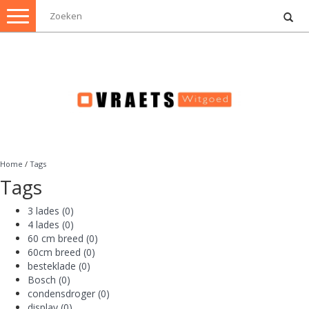
Toggle
navigation
Home
/
Tags
Tags
3 lades
(0)
4 lades
(0)
60 cm breed
(0)
60cm breed
(0)
besteklade
(0)
Bosch
(0)
condensdroger
(0)
display
(0)