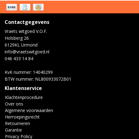
Contactgegevens
Vraets witgoed V.O.F.
Holsberg 26
6129KL Urmond
info@vraetswitgoed.nl
046 433 14 84
KvK nummer: 14040299
BTW nummer: NL800933072B01
Klantenservice
Klachtenprocedure
Over ons
Algemene voorwaarden
Herroepingsrecht
Retourneren
Garantie
Privacy Policy