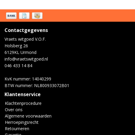
Contactgegevens
Vraets witgoed V.O.F.
Holsberg 26
6129KL Urmond
info@vraetswitgoed.nl
046 433 14 84
KvK nummer: 14040299
BTW nummer: NL800933072B01
Klantenservice
Klachtenprocedure
Over ons
Algemene voorwaarden
Herroepingsrecht
Retourneren
Garantie