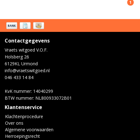
1
Contactgegevens
Vraets witgoed V.O.F.
Holsberg 26
6129KL Urmond
info@vraetswitgoed.nl
046 433 14 84
KvK nummer: 14040299
BTW nummer: NL800933072B01
Klantenservice
Klachtenprocedure
Over ons
Algemene voorwaarden
Herroepingsrecht