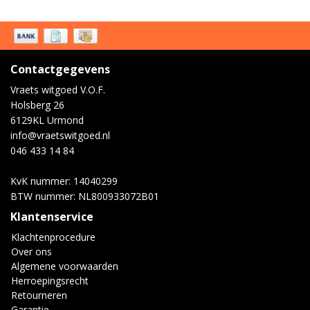
Contactgegevens
Vraets witgoed V.O.F.
Holsberg 26
6129KL Urmond
info@vraetswitgoed.nl
046 433 14 84
KvK nummer: 14040299
BTW nummer: NL800933072B01
Klantenservice
Klachtenprocedure
Over ons
Algemene voorwaarden
Herroepingsrecht
Retourneren
Garantie