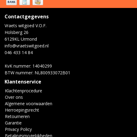
Contactgegevens
Vraets witgoed V.O.F.
Holsberg 26
6129KL Urmond
info@vraetswitgoed.nl
046 433 14 84
KvK nummer: 14040299
BTW nummer: NL800933072B01
Klantenservice
Klachtenprocedure
Over ons
Algemene voorwaarden
Herroepingsrecht
Retourneren
Garantie
Privacy Policy
Betalingsmogelijkheden