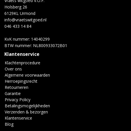
Vraets witgoed V.O.F.
Holsberg 26
6129KL Urmond
info@vraetswitgoed.nl
046 433 14 84
KvK nummer: 14040299
BTW nummer: NL800933072B01
Klantenservice
Klachtenprocedure
Over ons
Algemene voorwaarden
Herroepingsrecht
Retourneren
Garantie
Privacy Policy
Betalingsmogelijkheden
Verzenden & bezorgen
Klantenservice
Blog