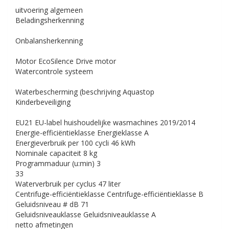
uitvoering algemeen
Beladingsherkenning
Onbalansherkenning
Motor
EcoSilence Drive motor
Watercontrole systeem
Waterbescherming (beschrijving
Aquastop
Kinderbeveiliging
EU21 EU-label huishoudelijke wasmachines 2019/2014
Energie-efficiëntieklasse
Energieklasse A
Energieverbruik per 100 cycli
46 kWh
Nominale capaciteit
8 kg
Programmaduur (u:min)
3
33
Waterverbruik per cyclus
47 liter
Centrifuge-efficiëntieklasse
Centrifuge-efficiëntieklasse B
Geluidsniveau # dB
71
Geluidsniveauklasse
Geluidsniveauklasse A
netto afmetingen