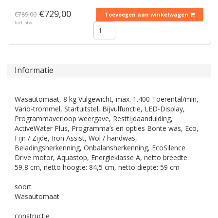
€729,00
€789,00
Toevoegen aan winkelwagen
Incl. btw
Informatie
Wasautomaat, 8 kg Vulgewicht, max. 1.400 Toerental/min,
Vario-trommel, Startuitstel, Bijvulfunctie, LED-Display,
Programmaverloop weergave, Resttijdaanduiding,
ActiveWater Plus, Programma’s en opties Bonte was, Eco,
Fijn / Zijde, Iron Assist, Wol / handwas,
Beladingsherkenning, Onbalansherkenning, EcoSilence
Drive motor, Aquastop, Energieklasse A, netto breedte:
59,8 cm, netto hoogte: 84,5 cm, netto diepte: 59 cm
soort
Wasautomaat
constructie