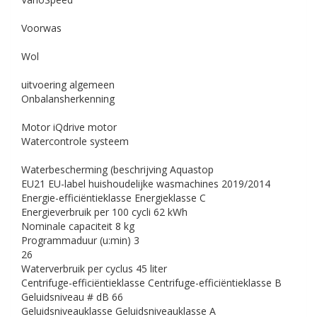
Voorwas
Wol
uitvoering algemeen
Onbalansherkenning
Motor
iQdrive motor
Watercontrole systeem
Waterbescherming (beschrijving
Aquastop
EU21 EU-label huishoudelijke wasmachines 2019/2014
Energie-efficiëntieklasse
Energieklasse C
Energieverbruik per 100 cycli
62 kWh
Nominale capaciteit
8 kg
Programmaduur (u:min)
3
26
Waterverbruik per cyclus
45 liter
Centrifuge-efficiëntieklasse
Centrifuge-efficiëntieklasse B
Geluidsniveau # dB
66
Geluidsniveauklasse
Geluidsniveauklasse A