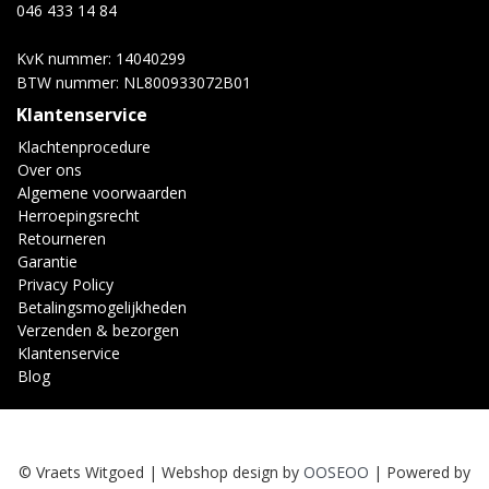
046 433 14 84
KvK nummer: 14040299
BTW nummer: NL800933072B01
Klantenservice
Klachtenprocedure
Over ons
Algemene voorwaarden
Herroepingsrecht
Retourneren
Garantie
Privacy Policy
Betalingsmogelijkheden
Verzenden & bezorgen
Klantenservice
Blog
© Vraets Witgoed | Webshop design by
OOSEOO
| Powered by