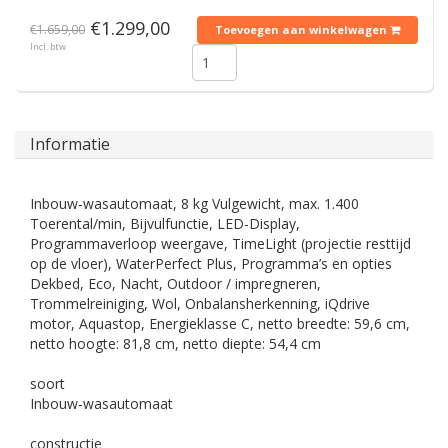
€1.299,00
€1.659,00
Toevoegen aan winkelwagen
Incl. btw
Informatie
Inbouw-wasautomaat, 8 kg Vulgewicht, max. 1.400
Toerental/min, Bijvulfunctie, LED-Display,
Programmaverloop weergave, TimeLight (projectie resttijd
op de vloer), WaterPerfect Plus, Programma’s en opties
Dekbed, Eco, Nacht, Outdoor / impregneren,
Trommelreiniging, Wol, Onbalansherkenning, iQdrive
motor, Aquastop, Energieklasse C, netto breedte: 59,6 cm,
netto hoogte: 81,8 cm, netto diepte: 54,4 cm
soort
Inbouw-wasautomaat
constructie