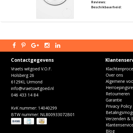
Reviews:
Beschikbaarheid:
Contactgegevens
Klantenser
Vraets witgoed V.O.F.
Klachtenproc
Over ons
Holsberg 26
Algemene vo
6129KL Urmond
Herroepingsre
info@vraetswitgoed.nl
Retourneren
046 433 14 84
Garantie
Privacy Policy
KvK nummer: 14040299
Betalingsmoge
BTW nummer: NL800933072B01
Verzenden & 
Klantenservic
Blog