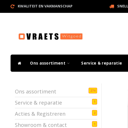
KWALITEIT EN VAKMANSCHAP
SNEL
Ons assortiment
Service & reparatie
Ons assortiment
274
Service & reparatie
1
Acties & Registreren
2
Showroom & contact
1