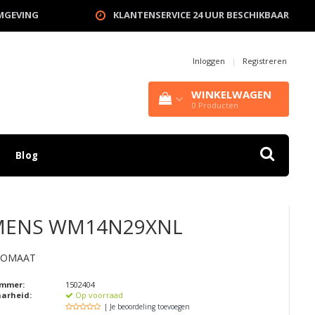
OMGEVING
KLANTENSERVICE 24 UUR BESCHIKBAAR
Inloggen
|
Registreren
WINKELWAGEN
0
Producten
Blog
MENS
WM14N29XNL
TOMAAT
ummer:
1502404
aarheid:
Op voorraad
| Je beoordeling toevoegen