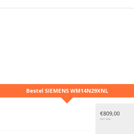
Bestel
SIEMENS
WM14N29XNL
g
€809,00
Incl. btw