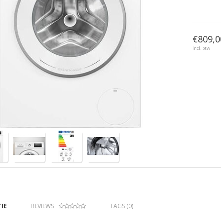
€809,0
Incl. btw
IE
REVIEWS
TAGS (0)