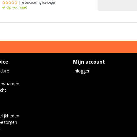
| Je beoordeling toevoegen
Op voorraad
vice
Mijn account
edure
Inloggen
orwaarden
cht
lijkheden
bezorgen
e