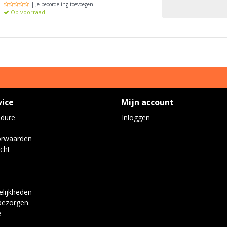
| Je beoordeling toevoegen
Op voorraad
vice
Mijn account
edure
Inloggen
orwaarden
cht
lijkheden
bezorgen
e