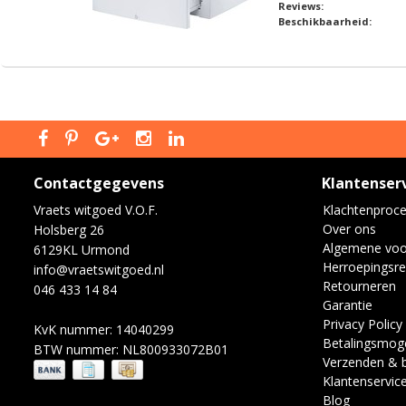
Reviews:
Beschikbaarheid:
Contactgegevens
Klantenser
Vraets witgoed V.O.F.
Klachtenproc
Over ons
Holsberg 26
Algemene vo
6129KL Urmond
Herroepingsre
info@vraetswitgoed.nl
Retourneren
046 433 14 84
Garantie
Privacy Policy
KvK nummer: 14040299
Betalingsmoge
BTW nummer: NL800933072B01
Verzenden & 
Klantenservic
Blog