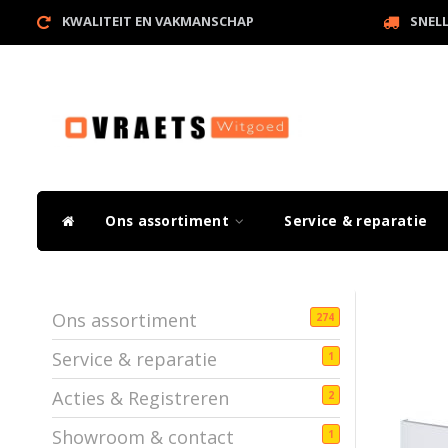
KWALITEIT EN VAKMANSCHAP
SNEL
Ons assortiment
Service & reparatie
Ons assortiment
274
Service & reparatie
1
Acties & Registreren
2
Showroom & contact
1