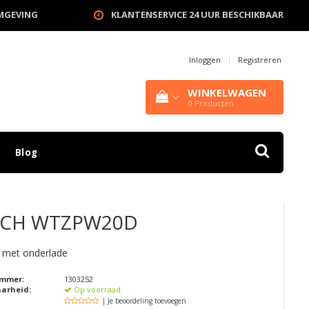
OMGEVING
KLANTENSERVICE 24 UUR BESCHIKBAAR
Inloggen
|
Registreren
WINKELWAGEN
0
Producten
Blog
CH
WTZPW20D
 met onderlade
ummer:
1303252
aarheid:
Op voorraad
| Je beoordeling toevoegen