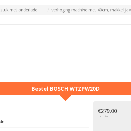
stuk met onderlade
verhoging machine met 40cm, makkelijk v
Bestel
BOSCH
WTZPW20D
g
€279,00
Incl. btw
ade