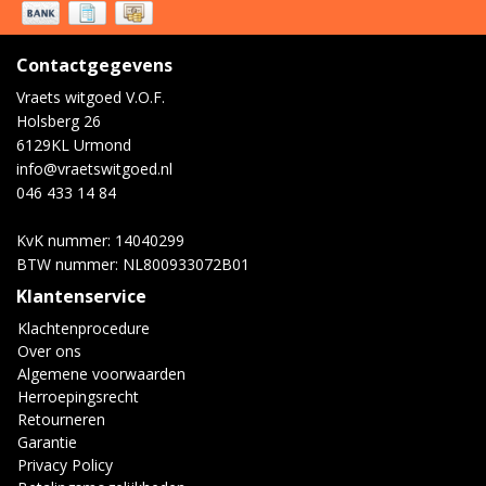
Contactgegevens
Vraets witgoed V.O.F.
Holsberg 26
6129KL Urmond
info@vraetswitgoed.nl
046 433 14 84
KvK nummer: 14040299
BTW nummer: NL800933072B01
Klantenservice
Klachtenprocedure
Over ons
Algemene voorwaarden
Herroepingsrecht
Retourneren
Garantie
Privacy Policy