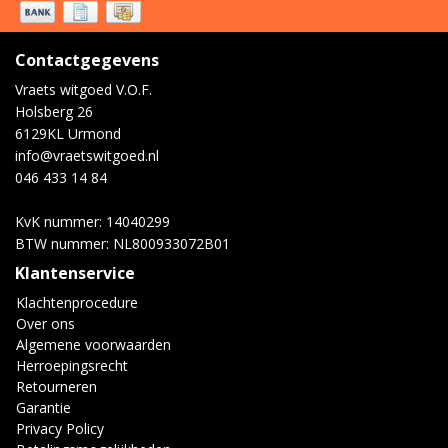
Contactgegevens
Vraets witgoed V.O.F.
Holsberg 26
6129KL Urmond
info@vraetswitgoed.nl
046 433 14 84
KvK nummer: 14040299
BTW nummer: NL800933072B01
Klantenservice
Klachtenprocedure
Over ons
Algemene voorwaarden
Herroepingsrecht
Retourneren
Garantie
Privacy Policy