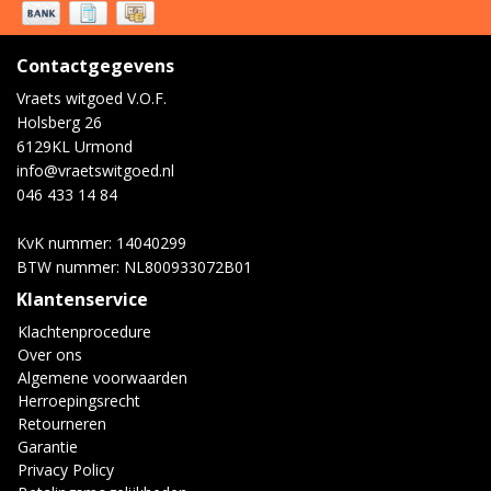
Contactgegevens
Vraets witgoed V.O.F.
Holsberg 26
6129KL Urmond
info@vraetswitgoed.nl
046 433 14 84
KvK nummer: 14040299
BTW nummer: NL800933072B01
Klantenservice
Klachtenprocedure
Over ons
Algemene voorwaarden
Herroepingsrecht
Retourneren
Garantie
Privacy Policy