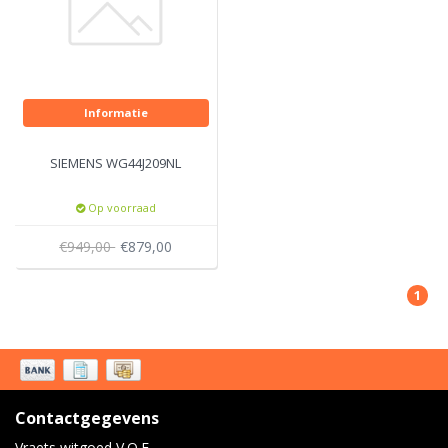
Informatie
SIEMENS WG44J209NL
Op voorraad
€949,00
€879,00
1
Contactgegevens
Vraets witgoed V.O.F.