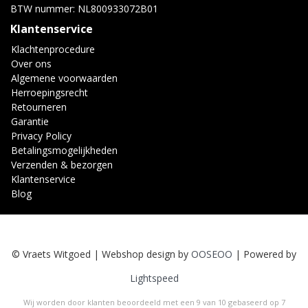
BTW nummer: NL800933072B01
Klantenservice
Klachtenprocedure
Over ons
Algemene voorwaarden
Herroepingsrecht
Retourneren
Garantie
Privacy Policy
Betalingsmogelijkheden
Verzenden & bezorgen
Klantenservice
Blog
© Vraets Witgoed | Webshop design by
OOSEOO
| Powered by
Lightspeed
Wij worden door klanten beoordeeld met een
9
van
10
gebaseerd op
7