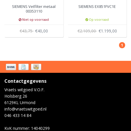
SIEMENS Vetfilter metaal
SIEMENS EX851FVC1E
00353110
Niet op voorraad
Op voorraad
€43,75
€40,00
€2.109,00
€1.199,00
1
Contactgegevens
Vraets witgoed V.O.F.
Holsberg 26
6129KL Urmond
info@vraetswitgoed.nl
046 433 14 84
KvK nummer: 14040299