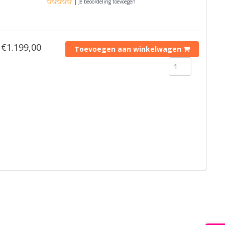
| Je beoordeling toevoegen
€1.199,00
Toevoegen aan winkelwagen