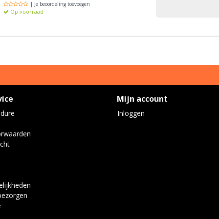
| Je beoordeling toevoegen
Op voorraad
vice
Mijn account
edure
Inloggen
orwaarden
cht
lijkheden
bezorgen
e