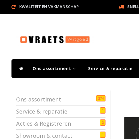
KWALITEIT EN VAKMANSCHAP
SNEL
Ons assortiment
Service & reparatie
Ons assortiment
274
Service & reparatie
1
Acties & Registreren
2
Showroom & contact
1