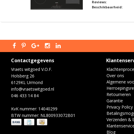
Reviews:
Beschikbaarheid:
Contactgegevens
Klantenser
Vraets witgoed V.O.F.
Klachtenproc
Over ons
Holsberg 26
Algemene vo
6129KL Urmond
Herroepingsre
info@vraetswitgoed.nl
Retourneren
046 433 14 84
Garantie
Privacy Policy
KvK nummer: 14040299
Betalingsmoge
BTW nummer: NL800933072B01
Verzenden & 
Klantenservic
Blog