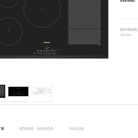
Reviews:
€2.109,00
Incl. btw
IE
REVIEWS
TAGS (0)