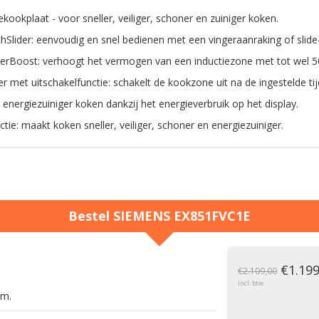
ekookplaat - voor sneller, veiliger, schoner en zuiniger koken.
hSlider: eenvoudig en snel bedienen met een vingeraanraking of slid
rBoost: verhoogt het vermogen van een inductiezone met tot wel 5
r met uitschakelfunctie: schakelt de kookzone uit na de ingestelde tij
energiezuiniger koken dankzij het energieverbruik op het display.
ctie: maakt koken sneller, veiliger, schoner en energiezuiniger.
Bestel
SIEMENS
EX851FVC1E
g
€1.199
€2.109,00
Incl. btw
cm.