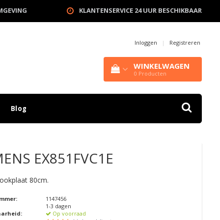
OMGEVING
KLANTENSERVICE 24 UUR BESCHIKBAAR
Inloggen
|
Registreren
WINKELWAGEN
0
Producten
Blog
MENS
EX851FVC1E
kookplaat 80cm.
ummer:
1147456
1-3 dagen
aarheid:
Op voorraad