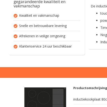
gegarandeerde kwaliteit en
vakmanschap
De inducti
touc
Kwaliteit en vakmanschap
powe
Snelle en betrouwbare levering
Time
Nog 
Afrekenen in veilige omgeving
Indu
Klantenservice 24 uur beschikbaar
Productomschrijvin
inductiekookplaat 80