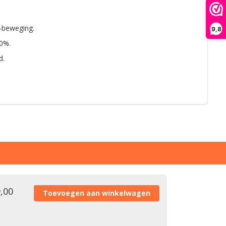
e-beweging.
9,8
0%.
d.
,00