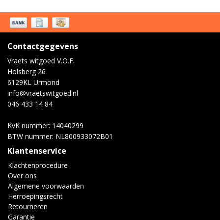
Contactgegevens
Vraets witgoed V.O.F.
Holsberg 26
6129KL Urmond
info@vraetswitgoed.nl
046 433 14 84
KvK nummer: 14040299
BTW nummer: NL800933072B01
Klantenservice
Klachtenprocedure
Over ons
Algemene voorwaarden
Herroepingsrecht
Retourneren
Garantie