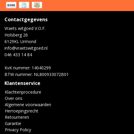
Contactgegevens
Vraets witgoed V.O.F.
Holsberg 26
6129KL Urmond
info@vraetswitgoed.nl
046 433 14 84
KvK nummer: 14040299
BTW nummer: NL800933072B01
Klantenservice
Klachtenprocedure
Over ons
Algemene voorwaarden
Herroepingsrecht
Retourneren
Garantie
Privacy Policy