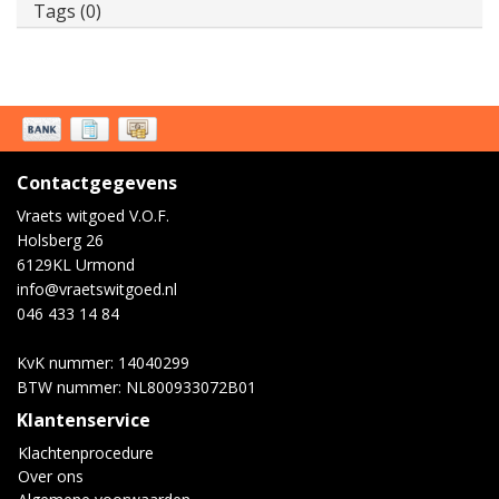
Tags (0)
Contactgegevens
Vraets witgoed V.O.F.
Holsberg 26
6129KL Urmond
info@vraetswitgoed.nl
046 433 14 84
KvK nummer: 14040299
BTW nummer: NL800933072B01
Klantenservice
Klachtenprocedure
Over ons