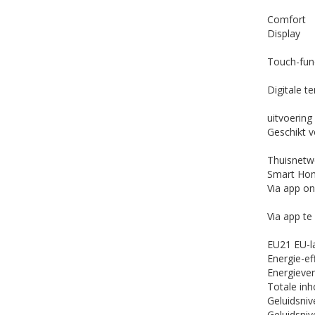
Comfort
Display
Touch-fun
Digitale 
uitvoerin
Geschikt 
Thuisnetw
Smart Ho
Via app o
Via app te
EU21 EU-l
Energie-ef
Energiever
Totale inh
Geluidsni
Geluidsniv