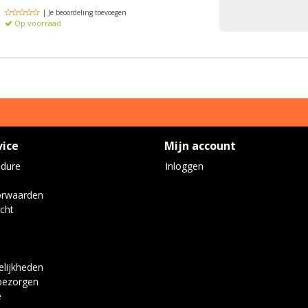
| Je beoordeling toevoegen
Op voorraad
vice
Mijn account
edure
Inloggen
orwaarden
cht
lijkheden
bezorgen
e