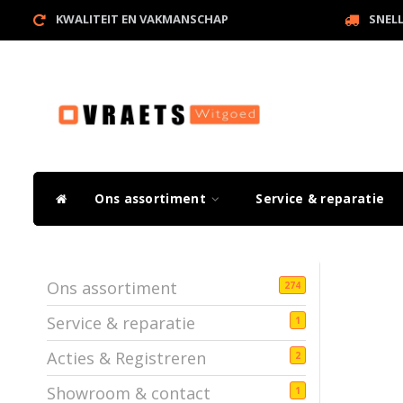
KWALITEIT EN VAKMANSCHAP
SNEL
Ons assortiment
Service & reparatie
Ons assortiment
274
Service & reparatie
1
Acties & Registreren
2
Showroom & contact
1