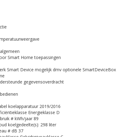
ctie
temperatuurweergave
g algemeen
voor Smart Home toepassingen
erk
Smart Device mogelijk dmv optionele SmartDeviceBox
me
ndersteunde gegevensoverdracht
 bedienen
abel koelapparatuur 2019/2016
ficiëntieklasse
Energieklasse D
bruik # kWh/jaar
89
oud koelgedeelte(s):
298 liter
veau # dB
37
eauklasse
Geluidsniveauklasse C