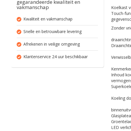
gegarandeerde kwaliteit en
vakmanschap
Koelkast v
Touch-fun
Kwaliteit en vakmanschap
gegevensov
Zonder vr
Snelle en betrouwbare levering
draairichti
Afrekenen in veilige omgeving
Draairicht
Klantenservice 24 uur beschikbaar
Verwissel
Kenmerken
Inhoud ko
vermogen
Superkoel
Koeling do
binnenuitv
Glasplate
Groentela
LED verlic