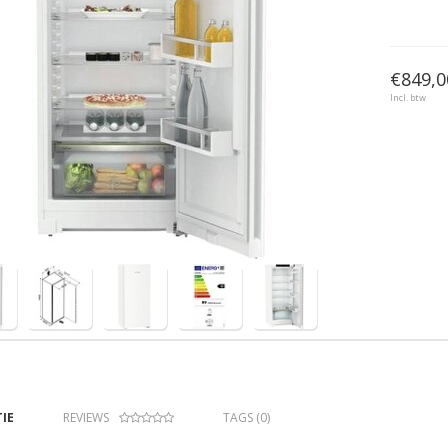
€849,0
Incl. btw
IE
REVIEWS
TAGS (0)