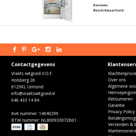
Reviews:
Beschikbaarheid:
Contactgegevens
Klantenser
Vraets witgoed V.O.F.
Klachtenproc
Over ons
Holsberg 26
Algemene vo
6129KL Urmond
Herroepingsre
info@vraetswitgoed.nl
Retourneren
046 433 14 84
Garantie
Privacy Policy
KvK nummer: 14040299
Betalingsmoge
BTW nummer: NL800933072B01
Verzenden & 
Klantenservic