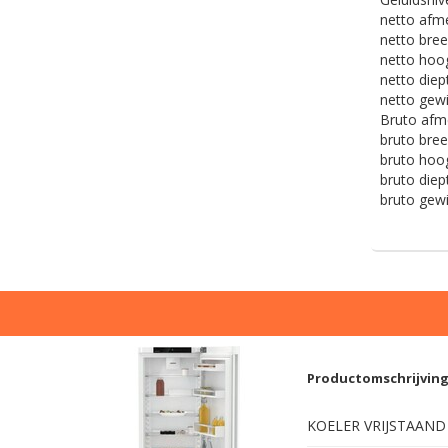
netto afm
netto bree
netto hoog
netto diep
netto gewi
Bruto afme
bruto bree
bruto hoog
bruto diep
bruto gewi
Productomschrijvin
KOELER VRIJSTAAND