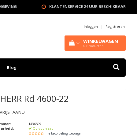
OMGEVING
KLANTENSERVICE 24 UUR BESCHIKBAAR
Inloggen
|
Registreren
WINKELWAGEN
0
Producten
Blog
BHERR
Rd 4600-22
VRIJSTAAND
ummer:
1436509
aarheid:
Op voorraad
| Je beoordeling toevoegen