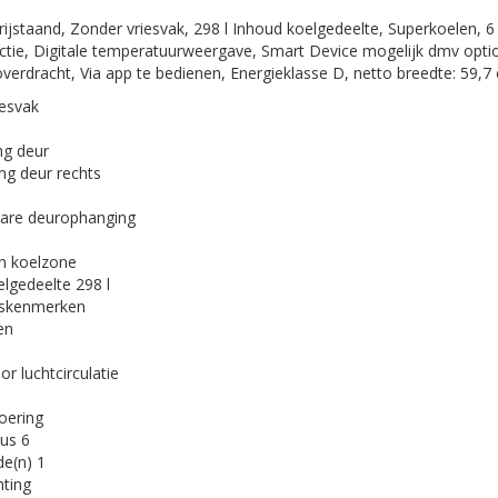
rijstaand, Zonder vriesvak, 298 l Inhoud koelgedeelte, Superkoelen, 6 
ctie, Digitale temperatuurweergave, Smart Device mogelijk dmv opt
erdracht, Via app te bedienen, Energieklasse D, netto breedte: 59,7
iesvak
ng deur
ing deur rechts
bare deurophanging
 koelzone
elgedeelte
298 l
skenmerken
en
or luchtcirculatie
oering
aus
6
de(n)
1
hting