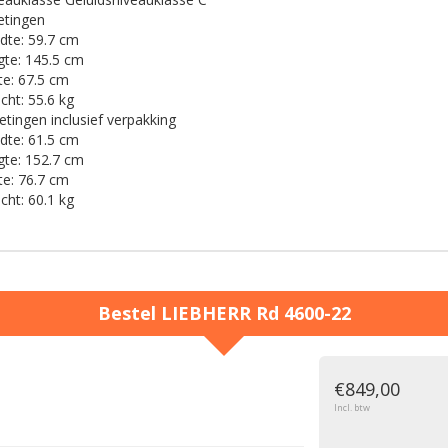
etingen
dte:
59.7 cm
te:
145.5 cm
te:
67.5 cm
cht:
55.6 kg
tingen inclusief verpakking
dte:
61.5 cm
te:
152.7 cm
te:
76.7 cm
cht:
60.1 kg
Bestel
LIEBHERR
Rd 4600-22
g
€849,00
Incl. btw