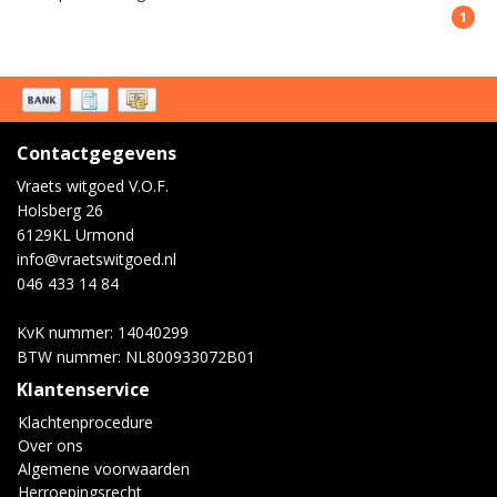
1
Contactgegevens
Vraets witgoed V.O.F.
Holsberg 26
6129KL Urmond
info@vraetswitgoed.nl
046 433 14 84
KvK nummer: 14040299
BTW nummer: NL800933072B01
Klantenservice
Klachtenprocedure
Over ons
Algemene voorwaarden
Herroepingsrecht