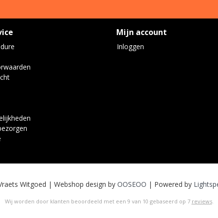
vice
Mijn account
edure
Inloggen
orwaarden
cht
lijkheden
bezorgen
e
Vraets Witgoed | Webshop design by
OOSEOO
| Powered by
Lightsp
Wij worden door klanten beoordeeld met een
9
van
10
gebaseerd op
7
reviews
.