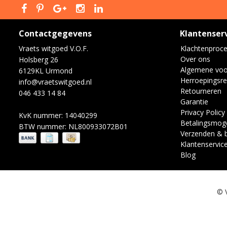
Contactgegevens
Klantenser
Vraets witgoed V.O.F.
Klachtenproc
Over ons
Holsberg 26
Algemene vo
6129KL Urmond
Herroepingsre
info@vraetswitgoed.nl
Retourneren
046 433 14 84
Garantie
Privacy Policy
KvK nummer: 14040299
Betalingsmoge
BTW nummer: NL800933072B01
Verzenden & 
Klantenservic
Blog
© 