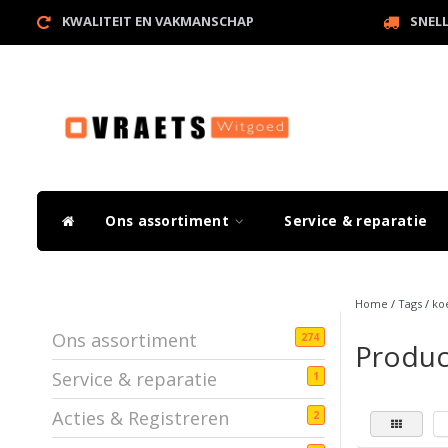
KWALITEIT EN VAKMANSCHAP
SNEL
Ons assortiment
Service & reparatie
Home
/
Tags
/
ko
Ons assortiment
274
Produc
Service & reparatie
1
Acties & Registreren
2