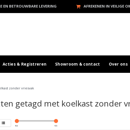
LE EN BETROUWBARE LEVERING
AFREKENEN IN VEILIGE 
Acties & Registreren
Showroom & contact
Over ons
elkast zonder vriesvak
ten getagd met koelkast zonder vr
€
0
€
5