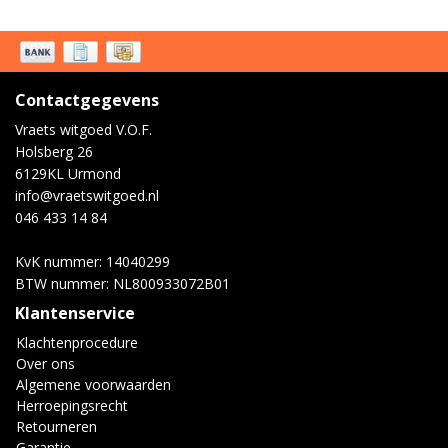
Contactgegevens
Vraets witgoed V.O.F.
Holsberg 26
6129KL Urmond
info@vraetswitgoed.nl
046 433 14 84
KvK nummer: 14040299
BTW nummer: NL800933072B01
Klantenservice
Klachtenprocedure
Over ons
Algemene voorwaarden
Herroepingsrecht
Retourneren
Garantie