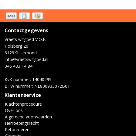
Contactgegevens
Vraets witgoed V.O.F.
Holsberg 26
6129KL Urmond
info@vraetswitgoed.nl
046 433 14 84
KvK nummer: 14040299
BTW nummer: NL800933072B01
Klantenservice
Klachtenprocedure
Over ons
Algemene voorwaarden
Herroepingsrecht
Retourneren
Garantie